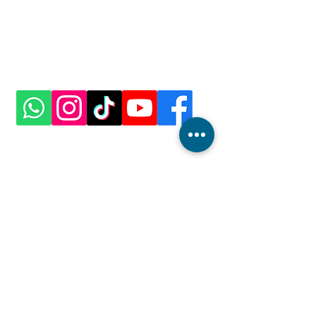
Auerbachstr. 34
52249 Eschweiler
+49 179 1465268
kontakt@fiftytwo.ink