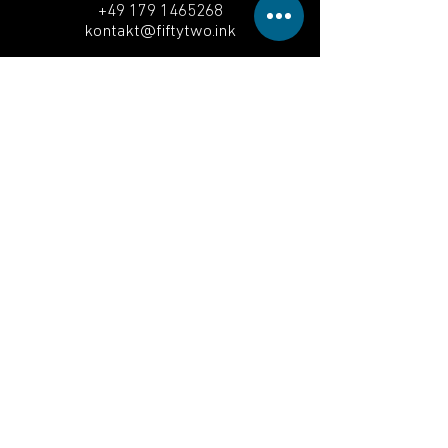
+49 179 1465268
kontakt@fiftytwo.ink
©2023 von FiftyTwo Ink TattooArtGallery GbR