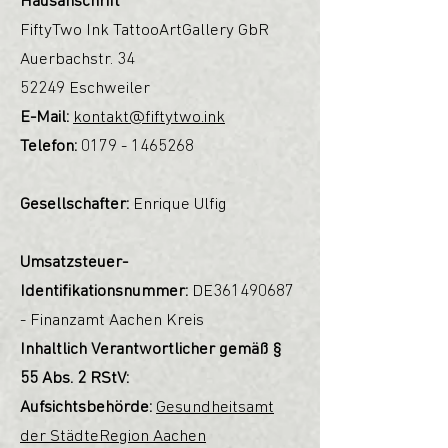
Hausanschrift
FiftyTwo Ink TattooArtGallery GbR
Auerbachstr. 34
52249 Eschweiler
E-Mail:
kontakt@fiftytwo.ink
Telefon:
0179 - 1465268
Gesellschafter:
Enrique Ulfig
Umsatzsteuer-
Identifikationsnummer:
DE361490687
- Finanzamt Aachen Kreis
Inhaltlich Verantwortlicher gemäß §
55 Abs. 2 RStV:
Aufsichtsbehörde:
Gesundheitsamt
der StädteRegion Aachen