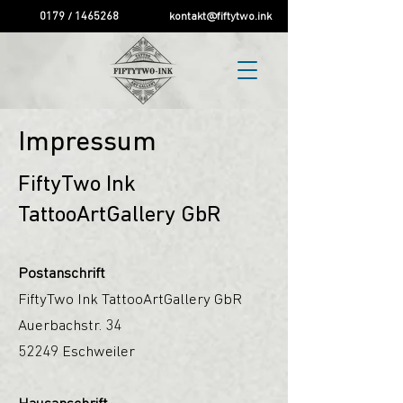
0179 / 1465268
kontakt@fiftytwo.ink
Impressum
FiftyTwo
Ink
TattooArtGallery GbR
Postansc
hrift
FiftyTwo Ink TattooA
rtGallery GbR
Auerbachstr. 34
52249 Eschweiler